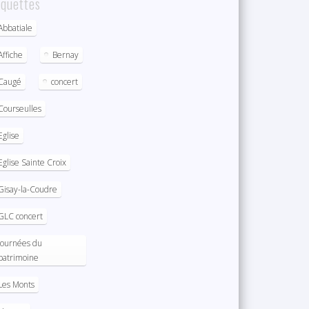
iquettes
Abbatiale
Affiche
Bernay
Caugé
concert
Courseulles
Eglise
Eglise Sainte Croix
Gisay-la-Coudre
GLC concert
journées du
patrimoine
Les Monts