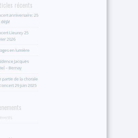
ticles récents
cert anniversaire: 25
 déjà!
cert Lieurey 25
vier 2026
ages en lumière
idence Jacques
iel – Bernay
 partie de la chorale
concert 29 juin 2025
ènements
events