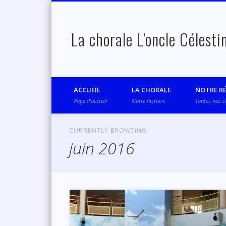
La chorale L'oncle Célesti
Facebook
ACCUEIL
LA CHORALE
NOTRE R
Page d’accueil
Notre histoire
Toutes nos 
CURRENTLY BROWSING
juin 2016