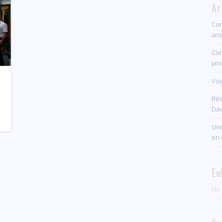
Ar
Con
ans
Con
jan
n
Voy
Rés
Dav
Une
en 
Ev
No 