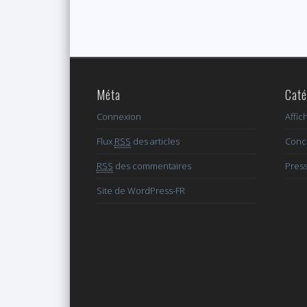
Méta
Caté
Connexion
Affic
Flux
RSS
des articles
Conc
RSS
des commentaires
Pres
Site de WordPress-FR