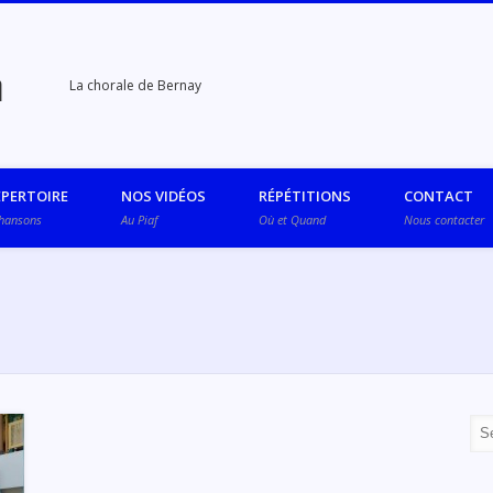
n
La chorale de Bernay
ÉPERTOIRE
NOS VIDÉOS
RÉPÉTITIONS
CONTACT
chansons
Au Piaf
Où et Quand
Nous contacter