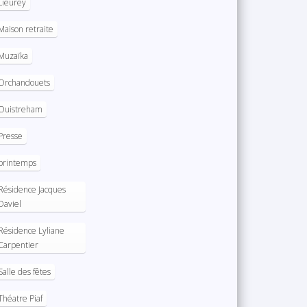
Lieurey
Maison retraite
Muzaïka
Orchandouets
Ouistreham
Presse
printemps
Résidence Jacques
Daviel
Résidence Lyliane
Carpentier
Salle des fêtes
Théatre Piaf