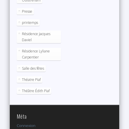
Ouistreham
Presse
printemps
Résidence Jacques
Daviel
Résidence Lyliane
Carpentier
Salle des fêtes
Théatre Piaf
Théâtre Édith Piaf
Méta
Connexion