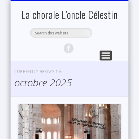
NOTRE RÉPERTOIRE
PROCHAINEMENT
MEMBRES
RÉPÉTITIONS
LA CHORALE
CONTACT
ACCUEIL
NOS VIDÉOS
Pour nos membres
Page d’accueil
Nous contacter
Notre histoire
Où et Quand
Toutes nos chansons
Au Piaf
Nos concerts
La chorale L'oncle Célestin
CURRENTLY BROWSING
octobre 2025