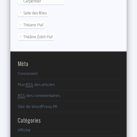
Carpentier
Salle des fêtes
Théatre Piaf
Théâtre Édith Piaf
Méta
Connexion
Flux
RSS
des articles
RSS
des commentaires
Site de WordPress-FR
Catégories
Affiche