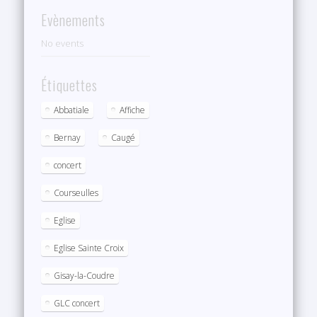
Evènements
No events
Étiquettes
Abbatiale
Affiche
Bernay
Caugé
concert
Courseulles
Eglise
Eglise Sainte Croix
Gisay-la-Coudre
GLC concert