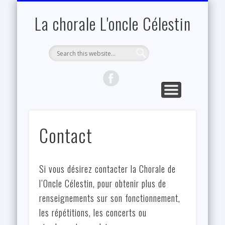
NOTRE RÉPERTOIRE
PROCHAINEMENT
MEMBRES
RÉPÉTITIONS
LA CHORALE
CONTACT
ACCUEIL
NOS VIDÉOS
Pour nos membres
Page d’accueil
Nous contacter
Notre histoire
Où et Quand
Toutes nos chansons
Au Piaf
Nos concerts
La chorale L'oncle Célestin
Contact
Si vous désirez contacter la Chorale de
l’Oncle Célestin, pour obtenir plus de
renseignements sur son fonctionnement,
les répétitions, les concerts ou