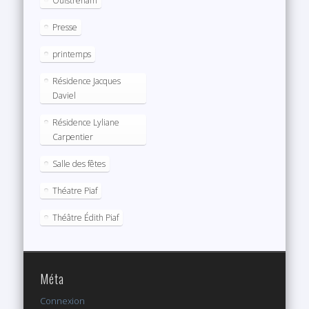
Ouistreham
Presse
printemps
Résidence Jacques
Daviel
Résidence Lyliane
Carpentier
Salle des fêtes
Théatre Piaf
Théâtre Édith Piaf
Méta
Connexion