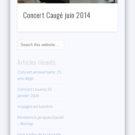
Concert Caugé juin 2014
Articles récents
Concert anniversaire: 25
ans déjà!
Concert Lieurey 25
janvier 2026
Voyages en lumière
Résidence Jacques Daviel
– Bernay
Une partie de la chorale