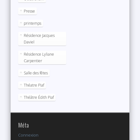
Presse
printemps
Résidence Jacques
Daviel
Résidence Lyliane
Carpentier
Salle des fêtes
Théatre Piaf
Théâtre Édith Piaf
Méta
Connexion