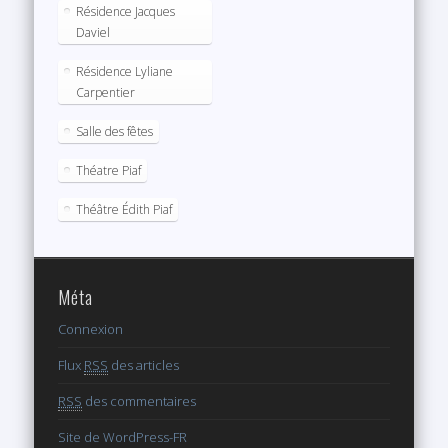
Résidence Jacques
Daviel
Résidence Lyliane
Carpentier
Salle des fêtes
Théatre Piaf
Théâtre Édith Piaf
Méta
Connexion
Flux
RSS
des articles
RSS
des commentaires
Site de WordPress-FR