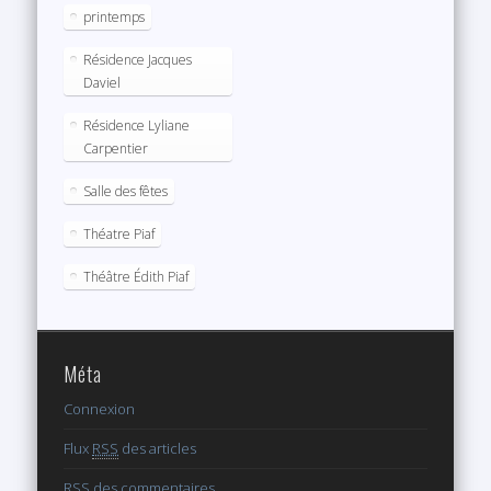
printemps
Résidence Jacques
Daviel
Résidence Lyliane
Carpentier
Salle des fêtes
Théatre Piaf
Théâtre Édith Piaf
Méta
Connexion
Flux
RSS
des articles
RSS
des commentaires