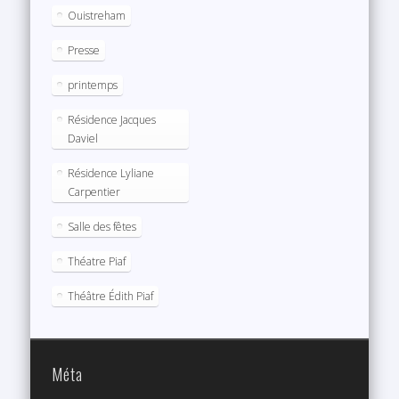
Ouistreham
Presse
printemps
Résidence Jacques
Daviel
Résidence Lyliane
Carpentier
Salle des fêtes
Théatre Piaf
Théâtre Édith Piaf
Méta