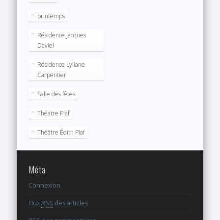
printemps
Résidence Jacques
Daviel
Résidence Lyliane
Carpentier
Salle des fêtes
Théatre Piaf
Théâtre Édith Piaf
Méta
Connexion
Flux
RSS
des articles