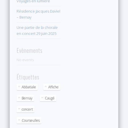
Voyages en lumière
Résidence Jacques Daviel
– Bernay
Une partie de la chorale
en concert 29 juin 2025
Evènements
No events
Étiquettes
Abbatiale
Affiche
Bernay
Caugé
concert
Courseulles