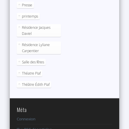
Presse
printemps
Résidence Jacques
Daviel
Résidence Lyliane
Carpentier
Salle des fêtes
Théatre Piaf
Théâtre Édith Piaf
Méta
Connexion