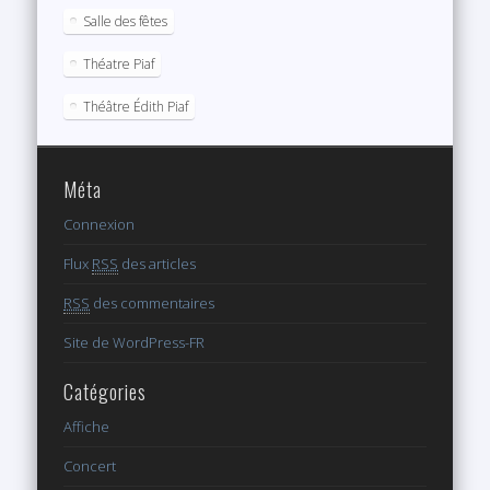
Salle des fêtes
Théatre Piaf
Théâtre Édith Piaf
Méta
Connexion
Flux
RSS
des articles
RSS
des commentaires
Site de WordPress-FR
Catégories
Affiche
Concert