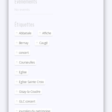
Evènements
No events
Étiquettes
Abbatiale
Affiche
Bernay
Caugé
concert
Courseulles
Eglise
Eglise Sainte Croix
Gisay-la-Coudre
GLC concert
journées du patrimoine