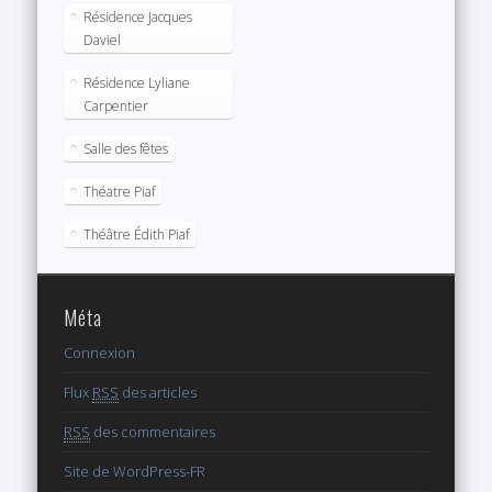
Résidence Jacques
Daviel
Résidence Lyliane
Carpentier
Salle des fêtes
Théatre Piaf
Théâtre Édith Piaf
Méta
Connexion
Flux
RSS
des articles
RSS
des commentaires
Site de WordPress-FR